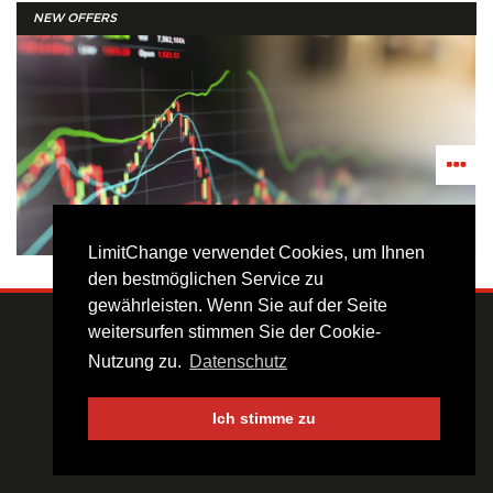
NEW OFFERS
LimitChange verwendet Cookies, um Ihnen
den bestmöglichen Service zu
gewährleisten. Wenn Sie auf der Seite
(c) 2023 Limit Change Point
for preferred destinations, holidays at the sea, skiing
weitersurfen stimmen Sie der Cookie-
Infoline:
+36/99/333-334
tours - Polish zloty (PLN) - Czech Koruna (...
Nutzung zu.
Datenschutz
www.limitchange.hu
Ich stimme zu